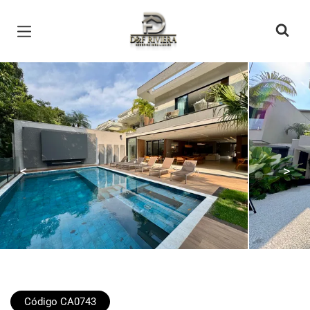
Página inicial
<
>
Código CA0743