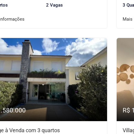
rtos
2 Vagas
3 Qua
informações
Mais
1.580.000
R$ 
age à Venda com 3 quartos
Vill