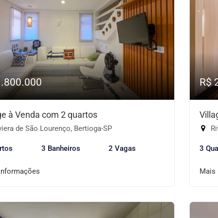
1.800.000
R$ 
age à Venda com 2 quartos
Vill
iera de São Lourenço, Bertioga-SP
Ri
rtos
3 Banheiros
2 Vagas
3 Qua
informações
Mais