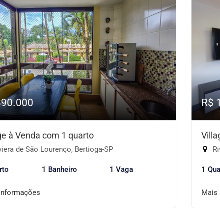
890.000
R$ 
age à Venda com 1 quarto
Vill
iera de São Lourenço, Bertioga-SP
Ri
rto
1 Banheiro
1 Vaga
1 Qua
informações
Mais