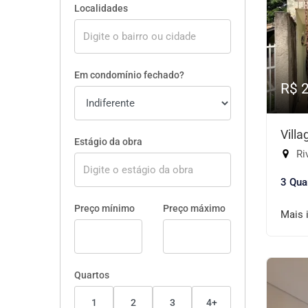
Localidades
Em condomínio fechado?
R$ 
Vill
Estágio da obra
Riv
3 Qua
Preço mínimo
Preço máximo
Mais 
Quartos
1
2
3
4+