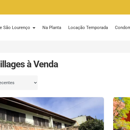
 de São Lourenço
Na Planta
Locação Temporada
Condom
illages à Venda
por