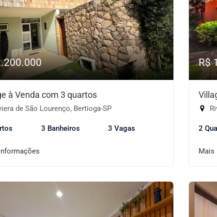
2.200.000
R$ 
age à Venda com 3 quartos
Vill
iera de São Lourenço, Bertioga-SP
Ri
rtos
3 Banheiros
3 Vagas
2 Qua
informações
Mais