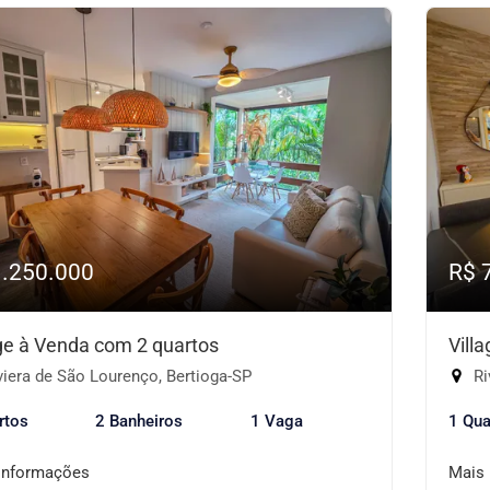
1.250.000
R$ 
age à Venda com 2 quartos
Vill
iera de São Lourenço, Bertioga-SP
Ri
rtos
2 Banheiros
1 Vaga
1 Qua
informações
Mais