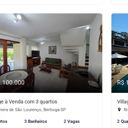
2.100.000
R$ 
age à Venda com 3 quartos
Vill
iera de São Lourenço, Bertioga-SP
Ri
rtos
3 Banheiros
2 Vagas
2 Qua