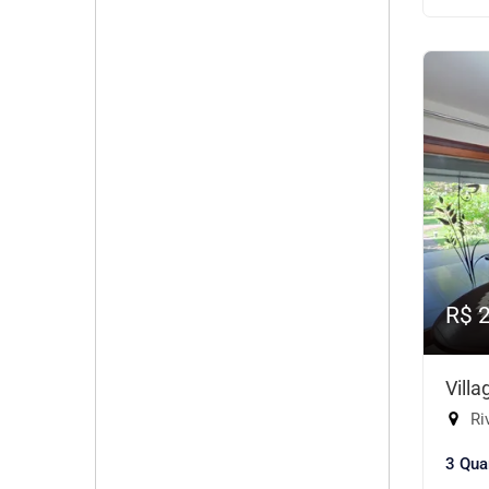
R$ 
Vill
Riv
3 Qua