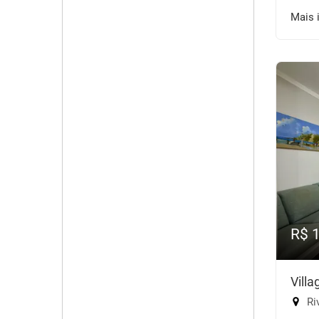
Mais 
R$ 
Vill
Riv