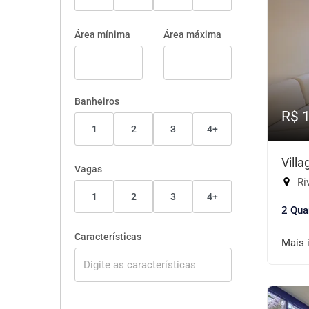
Área mínima
Área máxima
Banheiros
R$ 
1
2
3
4+
Vill
Vagas
Riv
1
2
3
4+
2 Qua
Características
Mais 