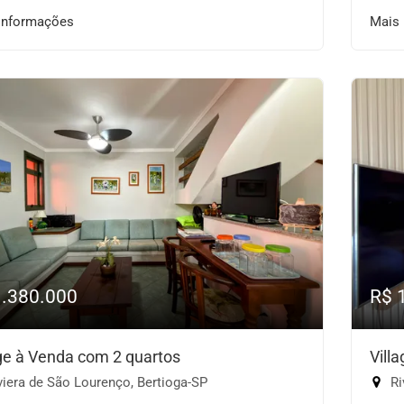
informações
Mais
1.380.000
R$ 
age à Venda com 2 quartos
Vill
iera de São Lourenço, Bertioga-SP
Ri