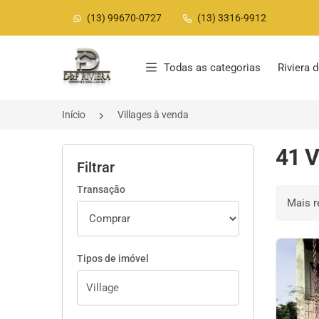
(13) 99670-0727
(13) 3316-9912
Página inicial
Todas as categorias
Riviera
Início
Villages à venda
41 V
Filtrar
Transação
Ordenar 
Tipos de imóvel