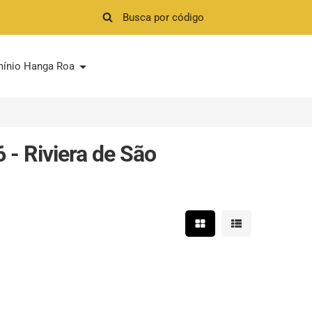
ínio Hanga Roa
- Riviera de São
Mostrar resultados em 
Mostrar resultad