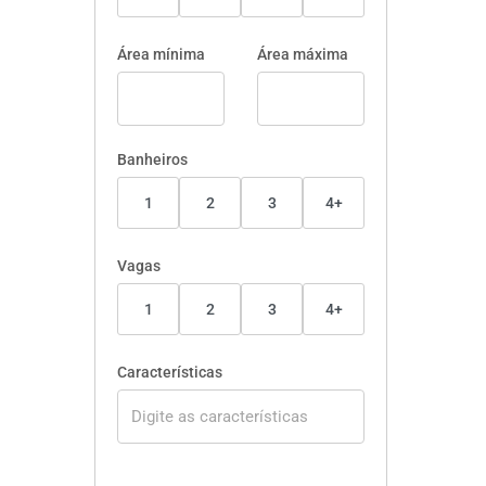
Área mínima
Área máxima
Banheiros
1
2
3
4+
Vagas
1
2
3
4+
Características