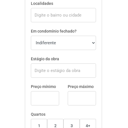
Localidades
Em condomínio fechado?
Estágio da obra
Preço mínimo
Preço máximo
Quartos
1
2
3
4+