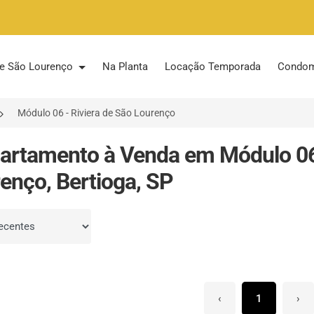
 de São Lourenço
Na Planta
Locação Temporada
Condom
Módulo 06 - Riviera de São Lourenço
artamento à Venda em Módulo 06 
enço, Bertioga, SP
por
‹
1
›