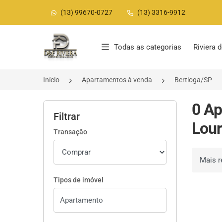
(13) 99670-0727
(13) 3316-9912
Página inicial
Todas as categorias
Riviera
Início
Apartamentos à venda
Bertioga/SP
0 Ap
Filtrar
Lour
Transação
Ordenar 
Tipos de imóvel