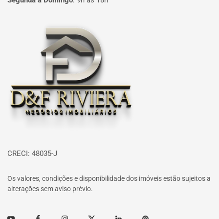
Segunda à Domingo
:
9h às 18h
Página inicial
CRECI: 48035-J
Os valores, condições e disponibilidade dos imóveis estão sujeitos a
alterações sem aviso prévio.
Youtube
Facebook
Instagram
Twitter
Linkedin
Pinterest