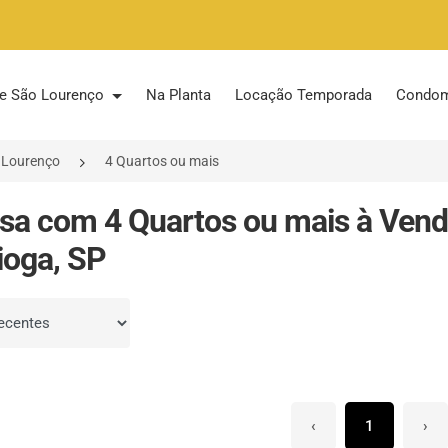
 de São Lourenço
Na Planta
Locação Temporada
Condom
 Lourenço
4 Quartos ou mais
sa com 4 Quartos ou mais à Ven
ioga, SP
por
‹
1
›