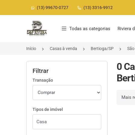
(13) 99670-0727
(13) 3316-9912
Página inicial
Todas as categorias
Riviera
Início
Casas à venda
Bertioga/SP
São
0 Ca
Filtrar
Bert
Transação
Ordenar 
Tipos de imóvel