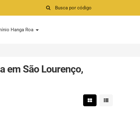
ínio Hanga Roa
da em São Lourenço,
Mostrar resultados em 
Mostrar resultad