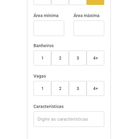
Área mínima
Área máxima
Banheiros
1
2
3
4+
Vagas
1
2
3
4+
Características