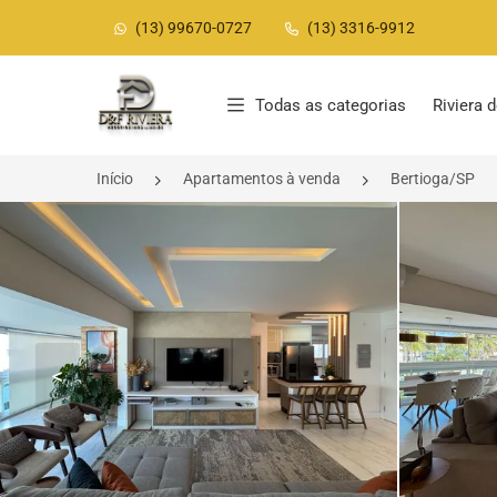
(13) 99670-0727
(13) 3316-9912
Página inicial
Todas as categorias
Riviera
Início
Apartamentos à venda
Bertioga/SP
<