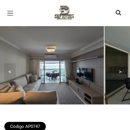
Página inicial
<
>
Código AP0747