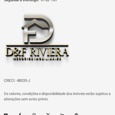
Segunda à Domingo
:
9h às 18h
Página inicial
CRECI: 48035-J
Os valores, condições e disponibilidade dos imóveis estão sujeitos a
alterações sem aviso prévio.
Youtube
Facebook
Instagram
Twitter
Linkedin
Pinterest